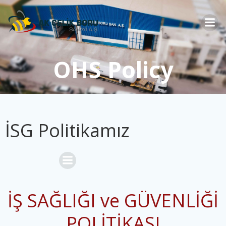
Skip
to
content
OHS Policy
İSG Politikamız
İŞ SAĞLIĞI ve GÜVENLİĞİ
POLİTİKASI