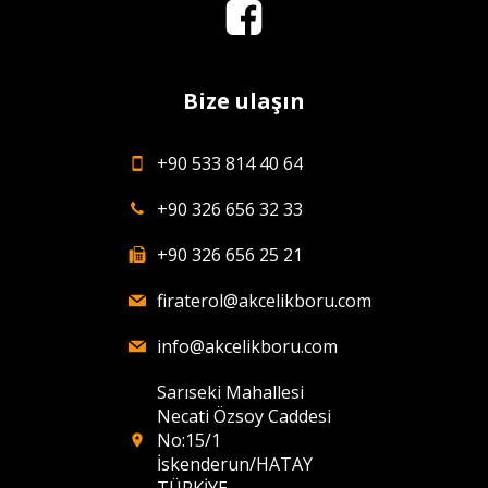
Bize ulaşın
+90 533 814 40 64
+90 326 656 32 33
+90 326 656 25 21
firaterol@akcelikboru.com
info@akcelikboru.com
Sarıseki Mahallesi
Necati Özsoy Caddesi
No:15/1
İskenderun/HATAY
TÜRKİYE